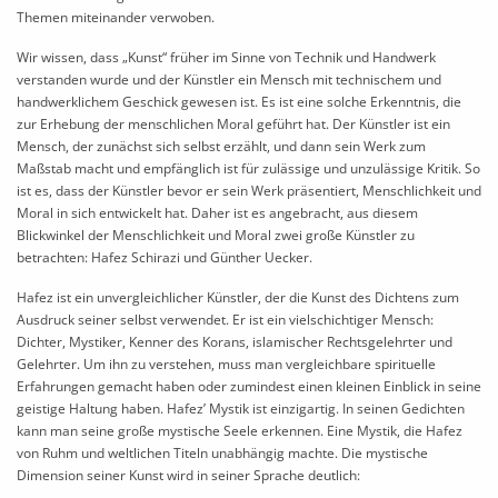
Themen miteinander verwoben.
Wir wissen, dass „Kunst“ früher im Sinne von Technik und Handwerk
verstanden wurde und der Künstler ein Mensch mit technischem und
handwerklichem Geschick gewesen ist. Es ist eine solche Erkenntnis, die
zur Erhebung der menschlichen Moral geführt hat. Der Künstler ist ein
Mensch, der zunächst sich selbst erzählt, und dann sein Werk zum
Maßstab macht und empfänglich ist für zulässige und unzulässige Kritik. So
ist es, dass der Künstler bevor er sein Werk präsentiert, Menschlichkeit und
Moral in sich entwickelt hat. Daher ist es angebracht, aus diesem
Blickwinkel der Menschlichkeit und Moral zwei große Künstler zu
betrachten: Hafez Schirazi und Günther Uecker.
Hafez ist ein unvergleichlicher Künstler, der die Kunst des Dichtens zum
Ausdruck seiner selbst verwendet. Er ist ein vielschichtiger Mensch:
Dichter, Mystiker, Kenner des Korans, islamischer Rechtsgelehrter und
Gelehrter. Um ihn zu verstehen, muss man vergleichbare spirituelle
Erfahrungen gemacht haben oder zumindest einen kleinen Einblick in seine
geistige Haltung haben. Hafez’ Mystik ist einzigartig. In seinen Gedichten
kann man seine große mystische Seele erkennen. Eine Mystik, die Hafez
von Ruhm und weltlichen Titeln unabhängig machte. Die mystische
Dimension seiner Kunst wird in seiner Sprache deutlich: