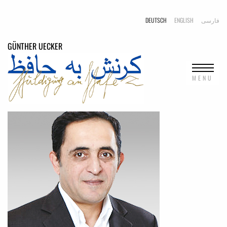
DEUTSCH
ENGLISH
فارسی
GÜNTHER
UECKER
MENU