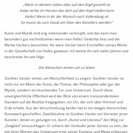
„Wenn in deinem Leben alles auf den Kopf gestellt ist
Habe nichts im Herzen das dich auf den Kopf stellen kann
Hafez! Wenn in dir der Wunsch nach Vollendung ist
So musst du zum Staub am Altar des Künstlers werden.
“
Kunst und Mystik sind eng miteinander verknüpft, und das kann man
besonders gut nachvollziehen wenn man Hafez’ Gedichte liest und die
Werke Ueckers betrachtet. Als wäre Uecker beim Erschaffen seines Werks
in der Gesellschaft von Hafez gewesen. Ich kenne ihn seit vielen Jahren und
beschreibe ihn wie folgt:
Die Menschen atmen um zu leben
Günther Uecker atmet, um Menschlichkeit zu zeigen. Günther Uecker ist
nicht nur ein Mann der Kunst, der Poesie, der Philosophie oder gar der
Mystik, sondern ein leuchtendes Tor zum Universum. Durch diese
unvergleichliche Offenheit wird der Blick von einem transzendentalen
Standort auf die Realität freigegeben, ein Ort, der sich über Himmel und
Erde erhebt. Aus der Verschmelzung beider hat er ein ewiges literarisches
Kunstwerk geschaffen. Zweifelsohne ist Günther Uecker ein Vorreiter jener
Künstler, denen es gelungen ist, durch „Kunst und Literatur” den Weg zur
„Ewigkeit“ einzuschlagen. Er scheint der Vorläufer jener Genies zu sein, die
mit ihren Worten das Universum trotz seiner Existenz und Weite erblassen