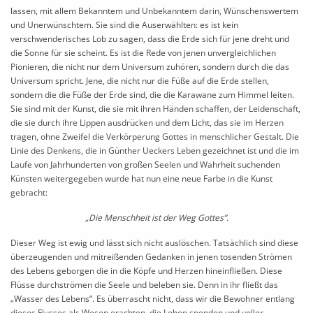
lassen, mit allem Bekanntem und Unbekanntem darin, Wünschenswertem
und Unerwünschtem. Sie sind die Auserwählten: es ist kein
verschwenderisches Lob zu sagen, dass die Erde sich für jene dreht und
die Sonne für sie scheint. Es ist die Rede von jenen unvergleichlichen
Pionieren, die nicht nur dem Universum zuhören, sondern durch die das
Universum spricht. Jene, die nicht nur die Füße auf die Erde stellen,
sondern die die Füße der Erde sind, die die Karawane zum Himmel leiten.
Sie sind mit der Kunst, die sie mit ihren Händen schaffen, der Leidenschaft,
die sie durch ihre Lippen ausdrücken und dem Licht, das sie im Herzen
tragen, ohne Zweifel die Verkörperung Gottes in menschlicher Gestalt. Die
Linie des Denkens, die in Günther Ueckers Leben gezeichnet ist und die im
Laufe von Jahrhunderten von großen Seelen und Wahrheit suchenden
Künsten weitergegeben wurde hat nun eine neue Farbe in die Kunst
gebracht:
„Die Menschheit ist der Weg Gottes”.
Dieser Weg ist ewig und lässt sich nicht auslöschen. Tatsächlich sind diese
überzeugenden und mitreißenden Gedanken in jenen tosenden Strömen
des Lebens geborgen die in die Köpfe und Herzen hineinfließen. Diese
Flüsse durchströmen die Seele und beleben sie. Denn in ihr fließt das
„Wasser des Lebens“. Es überrascht nicht, dass wir die Bewohner entlang
dieses Flusses als Wesen erachten, die Leben spenden und voller